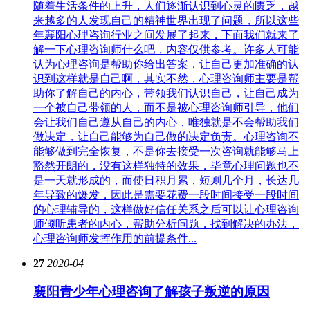
随着生活条件的上升，人们逐渐认识到心灵的匮乏，越
来越多的人发现自己的精神世界出现了问题，所以这些
年襄阳心理咨询行业之间发展了起来，下面我们就来了
解一下心理咨询师什么吧，内容仅供参考。许多人可能
认为心理咨询是帮助你给出答案，让自己更加准确的认
识到这样就是自己啊，其实不然，心理咨询师主要是帮
助你了解自己的内心，带领我们认识自己，让自己成为
一个被自己带领的人，而不是被心理咨询师引导，他们
会让我们自己遵从自己的内心，唯独就是不会帮助我们
做决定，让自己能够为自己做的决定负责。心理咨询不
能够做到完全恢复，不是你去接受一次咨询就能够马上
豁然开朗的，没有这样独特的效果，毕竟心理问题也不
是一天就形成的，而使日积月累，短则几个月，长达几
年导致的爆发，因此是需要花费一段时间接受一段时间
的心理辅导的，这样做好信任关系之后可以让心理咨询
师倾听患者的内心，帮助分析问题，找到解决的办法，
心理咨询师发挥作用的前提条件...
27
2020-04
襄阳青少年心理咨询了解孩子叛逆的原因