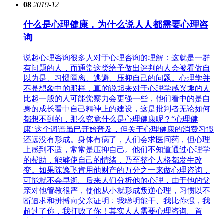
08
2019-12
什么是心理健康，为什么说人人都需要心理咨
询
说起心理咨询很多人对于心理咨询的理解：这就是一群
有问题的人，而通常这类给予做出评判的人会被看做自
以为是、习惯隔离、逃避、压抑自己的问题。心理学并
不是想象中的那样，真的说起来对于心理学感兴趣的人
比起一般的人可能觉察力会更强一些，他们看中的是自
身的成长看中自己精神上的建设，这是批判者无论如何
都想不到的，那么究竟什么是心理健康呢？“心理健
康”这个词语虽已开始普及，但关于心理健康的消费习惯
还远没有形成。身体有病了，人们会求医问药，但心理
上感到不适，常常是压抑自己。他们不知道通过心理学
的帮助，能够使自己的情绪，乃至整个人格都发生改
变。如果陈逸飞肯用他财产的万分之一来做心理咨询，
可能就不会早逝。后来人们分析他的心理，由于他的父
亲对他管教很严，使他从小就形成叛逆心理，习惯以不
断追求和拼搏向父亲证明：我聪明能干、我比你强，我
超过了你，我打败了你！其实人人需要心理咨询。首