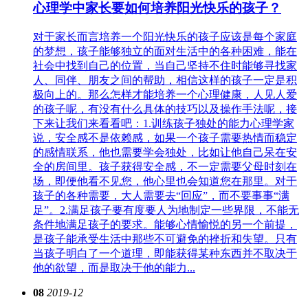
心理学中家长要如何培养阳光快乐的孩子？
对于家长而言培养一个阳光快乐的孩子应该是每个家庭
的梦想，孩子能够独立的面对生活中的各种困难，能在
社会中找到自己的位置，当自己坚持不住时能够寻找家
人、同伴、朋友之间的帮助，相信这样的孩子一定是积
极向上的。那么怎样才能培养一个心理健康，人见人爱
的孩子呢，有没有什么具体的技巧以及操作手法呢，接
下来让我们来看看吧：1.训练孩子独处的能力心理学家
说，安全感不是依赖感，如果一个孩子需要热情而稳定
的感情联系，他也需要学会独处，比如让他自己呆在安
全的房间里。孩子获得安全感，不一定需要父母时刻在
场，即便他看不见您，他心里也会知道您在那里。对于
孩子的各种需要，大人需要去“回应”，而不要事事“满
足”。2.满足孩子要有度要人为地制定一些界限，不能无
条件地满足孩子的要求。能够心情愉悦的另一个前提，
是孩子能承受生活中那些不可避免的挫折和失望。只有
当孩子明白了一个道理，即能获得某种东西并不取决于
他的欲望，而是取决于他的能力...
08
2019-12