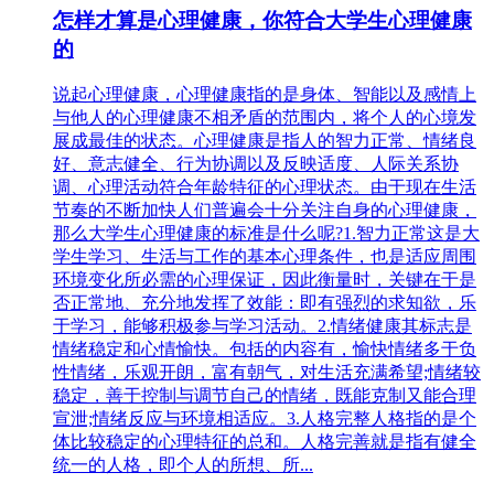
怎样才算是心理健康，你符合大学生心理健康
的
说起心理健康，心理健康指的是身体、智能以及感情上
与他人的心理健康不相矛盾的范围内，将个人的心境发
展成最佳的状态。心理健康是指人的智力正常、情绪良
好、意志健全、行为协调以及反映适度、人际关系协
调、心理活动符合年龄特征的心理状态。由于现在生活
节奏的不断加快人们普遍会十分关注自身的心理健康，
那么大学生心理健康的标准是什么呢?1.智力正常这是大
学生学习、生活与工作的基本心理条件，也是适应周围
环境变化所必需的心理保证，因此衡量时，关键在于是
否正常地、充分地发挥了效能：即有强烈的求知欲，乐
于学习，能够积极参与学习活动。2.情绪健康其标志是
情绪稳定和心情愉快。包括的内容有，愉快情绪多于负
性情绪，乐观开朗，富有朝气，对生活充满希望;情绪较
稳定，善于控制与调节自己的情绪，既能克制又能合理
宣泄;情绪反应与环境相适应。3.人格完整人格指的是个
体比较稳定的心理特征的总和。人格完善就是指有健全
统一的人格，即个人的所想、所...