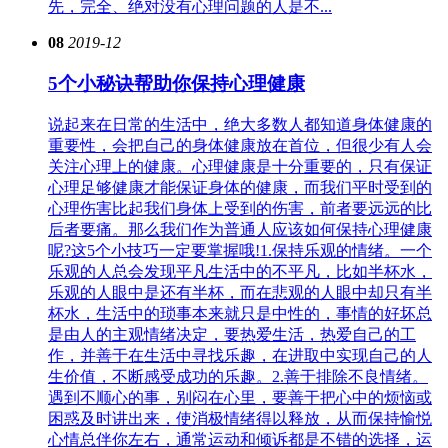
先，完全、绝对没有心理问题的人是不...
08
2019-12
5个小秘诀帮助你保持心理健康
说起来在日常的生活中，绝大多数人都知道身体健康的
重要性，会把自己的身体健康放在首位，但很少有人会
关注心理上的健康。心理健康是十分重要的，只有保证
心理足够健康才能保证身体的健康，而我们平时受到的
心理伤害比起我们身体上受到的伤害，前者要远远的比
后者要痛。那么我们作为普通人应该如何保持心理健康
呢?这5个小技巧一定要掌握哦!1.保持乐观的情绪。一个
乐观的人总会发现平凡生活中的不平凡，比如半杯水，
乐观的人眼中是还有半杯，而在悲观的人眼中却只有半
杯水，生活中的琐事本来就只是中性的，事情的好坏总
是由人的主观情绪决定，要热爱生活，热爱自己的工
作，并善于在生活中寻找乐趣，在进取中实现自己的人
生价值，不断感受成功的乐趣。2.善于排除不良情绪。
遇到不顺心的事，别闷在心里，要善于把心中的烦恼或
困惑及时讲出来，使消极情绪得以释放，从而保持愉悦
心情总伴你左右，通常运动和倾诉都是不错的选择，运