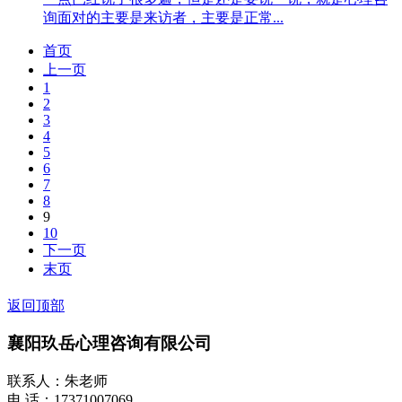
询面对的主要是来访者，主要是正常...
首页
上一页
1
2
3
4
5
6
7
8
9
10
下一页
末页
返回顶部
襄阳玖岳心理咨询有限公司
联系人：朱老师
电 话：17371007069