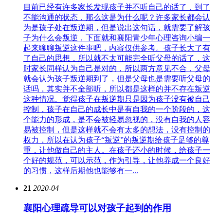
目前已经有许多家长发现孩子并不听自己的话了，到了
不能沟通的状态，那么这是为什么呢？许多家长都会认
为是孩子处在叛逆期，但是说出这句话，就需要了解孩
子为什么会叛逆，下面就和襄阳青少年心理咨询小编一
起来聊聊叛逆这件事吧，内容仅供参考。孩子长大了有
了自己的思想，所以就不太可能完全听父母的话了，这
时家长同样认为自己是对的，所以两方意见不合，父母
就会认为孩子叛逆期到了，但是父母也是需要听父母的
话吗，其实并不全部听，所以都是这样的并不存在叛逆
这种情况。觉得孩子在叛逆期只是因为孩子没有被自己
控制，孩子在自己的成长中是有自我的一个阶段的，这
个能力的形成，是不会被轻易忽视的，没有自我的人容
易被控制，但是这样就不会有太多的想法，没有控制的
权力，所以在认为孩子“叛逆”的叛逆期给孩子足够的尊
重，让他做自己的主人。在孩子还小的时候，给孩子一
个好的规范，可以示范，作为引导，让他养成一个良好
的习惯，这样后期他也能够有一...
21
2020-04
襄阳心理疏导可以对孩子起到的作用