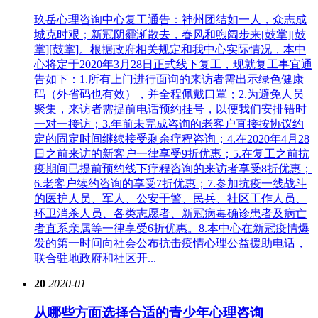
玖岳心理咨询中心复工通告：神州团结如一人，众志成
城克时艰；新冠阴霾渐散去，春风和煦阔步来[鼓掌][鼓
掌][鼓掌]。根据政府相关规定和我中心实际情况，本中
心将定于2020年3月28日正式线下复工，现就复工事宜通
告如下：1.所有上门进行面询的来访者需出示绿色健康
码（外省码也有效），并全程佩戴口罩；2.为避免人员
聚集，来访者需提前电话预约挂号，以便我们安排错时
一对一接访；3.年前未完成咨询的老客户直接按协议约
定的固定时间继续接受剩余疗程咨询；4.在2020年4月28
日之前来访的新客户一律享受9折优惠；5.在复工之前抗
疫期间已提前预约线下疗程咨询的来访者享受8折优惠；
6.老客户续约咨询的享受7折优惠；7.参加抗疫一线战斗
的医护人员、军人、公安干警、民兵、社区工作人员、
环卫消杀人员、各类志愿者、新冠病毒确诊患者及病亡
者直系亲属等一律享受6折优惠。8.本中心在新冠疫情爆
发的第一时间向社会公布抗击疫情心理公益援助电话，
联合驻地政府和社区开...
20
2020-01
从哪些方面选择合适的青少年心理咨询