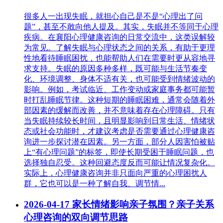
很多人一出现失眠，就担心自己是不是“心理出了问
题”，甚至不敢向他人提及。其实，失眠并不等同于心理
疾病。在襄阳心理健康咨询的日常交流中，这类误解较
为常见。了解失眠与心理状态之间的关系，有助于更理
性地看待睡眠困扰，也能帮助人们在需要时更从容地寻
求支持。失眠的原因多种多样，既可能与生活节奏变
化、环境调整、身体不适有关，也可能受到情绪波动的
影响。例如，考试临近、工作变动或家庭事务都可能暂
时打乱睡眠节律。这种短期的睡眠困难，通常会随着外
部因素的缓解而改善，并不意味着存在心理障碍。只有
当失眠持续较长时间，且明显影响到日常生活、情绪状
态或社会功能时，才建议考虑是否需要通过心理健康咨
询进一步探讨潜在因素。另一方面，部分人因害怕被贴
上“有心理问题”的标签，即使长期受困于睡眠问题，也
选择独自忍受。这种回避态度反而可能让情况复杂化。
实际上，心理健康咨询并非只面向严重的心理困扰人
群，它也可以是一种了解自我、调节情...
2026-04-17
家长情绪影响亲子氛围？亲子关系
心理咨询的双向调节思路