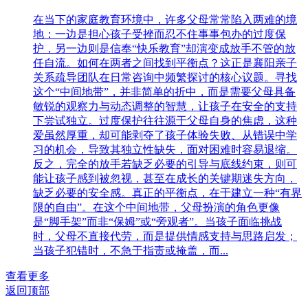
在当下的家庭教育环境中，许多父母常常陷入两难的境
地：一边是担心孩子受挫而忍不住事事包办的过度保
护，另一边则是信奉“快乐教育”却演变成放手不管的放
任自流。如何在两者之间找到平衡点？这正是襄阳亲子
关系疏导团队在日常咨询中频繁探讨的核心议题。寻找
这个“中间地带”，并非简单的折中，而是需要父母具备
敏锐的观察力与动态调整的智慧，让孩子在安全的支持
下尝试独立。过度保护往往源于父母自身的焦虑，这种
爱虽然厚重，却可能剥夺了孩子体验失败、从错误中学
习的机会，导致其独立性缺失，面对困难时容易退缩。
反之，完全的放手若缺乏必要的引导与底线约束，则可
能让孩子感到被忽视，甚至在成长的关键期迷失方向，
缺乏必要的安全感。真正的平衡点，在于建立一种“有界
限的自由”。在这个中间地带，父母扮演的角色更像
是“脚手架”而非“保姆”或“旁观者”。当孩子面临挑战
时，父母不直接代劳，而是提供情感支持与思路启发；
当孩子犯错时，不急于指责或掩盖，而...
查看更多
返回顶部