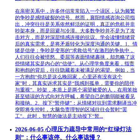
在亲密关系中，许多伴侣常常陷入一个误区，认为频繁
的争吵是感情破裂的信号。然而，襄阳情感咨询公司指
出，冲突往往是关系依然鲜活的证明，真正的危机并非
吵架本身，而是回避与冷漠。大多数争吵并不是为了攻
击对方，而是对深层情感连接的抗议。学会读懂情绪背
后的真实需求，是将矛盾转化为深度沟通的关键。1、情
绪是信使：争吵是变形的“求救信号”在激烈的争执中，
人们往往会被愤怒、委屈等表面情绪裹挟，却忽略了这
些情绪其实是内心的“信使”。从心理学角度来看，指责
和抱怨的背后，往往隐藏着未被满足的渴望。例如，当
一方抱怨“你总是这么晚回家，心里还有没有这个
家”时，其真实诉求其实是“我感到孤单，需要你的陪伴
与重视”。吵架，本质上是两个渴望被爱的人，在用笨拙
甚至错误的方式向对方呼喊，希望自己的脆弱能被看见
和接纳。2、按下“暂停键”：从情绪对抗到需求翻译当冲
突即将失控时，大脑负责理智的区域往往会暂时“罢
工”。此时，智慧的做法是主动按下“暂...
2026-06-05
心理压力疏导中常用的“红绿灯法
则”：什么事该停、什么事该慢？