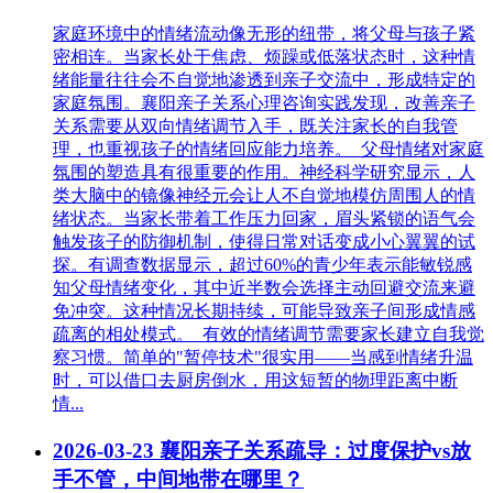
家庭环境中的情绪流动像无形的纽带，将父母与孩子紧
密相连。当家长处于焦虑、烦躁或低落状态时，这种情
绪能量往往会不自觉地渗透到亲子交流中，形成特定的
家庭氛围。襄阳亲子关系心理咨询实践发现，改善亲子
关系需要从双向情绪调节入手，既关注家长的自我管
理，也重视孩子的情绪回应能力培养。 父母情绪对家庭
氛围的塑造具有很重要的作用。神经科学研究显示，人
类大脑中的镜像神经元会让人不自觉地模仿周围人的情
绪状态。当家长带着工作压力回家，眉头紧锁的语气会
触发孩子的防御机制，使得日常对话变成小心翼翼的试
探。有调查数据显示，超过60%的青少年表示能敏锐感
知父母情绪变化，其中近半数会选择主动回避交流来避
免冲突。这种情况长期持续，可能导致亲子间形成情感
疏离的相处模式。 有效的情绪调节需要家长建立自我觉
察习惯。简单的"暂停技术"很实用——当感到情绪升温
时，可以借口去厨房倒水，用这短暂的物理距离中断
情...
2026-03-23
襄阳亲子关系疏导：过度保护vs放
手不管，中间地带在哪里？