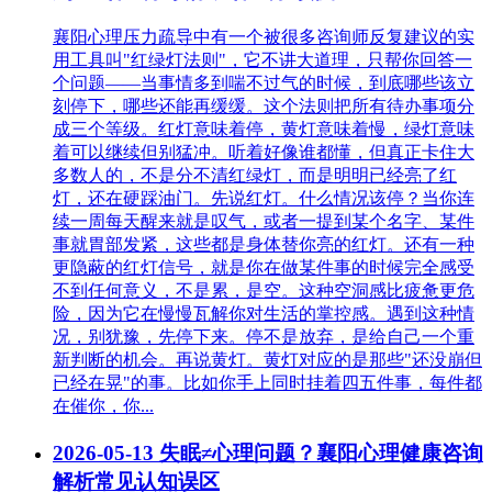
襄阳心理压力疏导中有一个被很多咨询师反复建议的实
用工具叫"红绿灯法则"，它不讲大道理，只帮你回答一
个问题——当事情多到喘不过气的时候，到底哪些该立
刻停下，哪些还能再缓缓。这个法则把所有待办事项分
成三个等级。红灯意味着停，黄灯意味着慢，绿灯意味
着可以继续但别猛冲。听着好像谁都懂，但真正卡住大
多数人的，不是分不清红绿灯，而是明明已经亮了红
灯，还在硬踩油门。先说红灯。什么情况该停？当你连
续一周每天醒来就是叹气，或者一提到某个名字、某件
事就胃部发紧，这些都是身体替你亮的红灯。还有一种
更隐蔽的红灯信号，就是你在做某件事的时候完全感受
不到任何意义，不是累，是空。这种空洞感比疲惫更危
险，因为它在慢慢瓦解你对生活的掌控感。遇到这种情
况，别犹豫，先停下来。停不是放弃，是给自己一个重
新判断的机会。再说黄灯。黄灯对应的是那些"还没崩但
已经在晃"的事。比如你手上同时挂着四五件事，每件都
在催你，你...
2026-05-13
失眠≠心理问题？襄阳心理健康咨询
解析常见认知误区